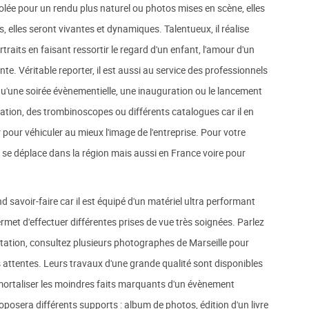
 volée pour un rendu plus naturel ou photos mises en scène, elles
s, elles seront vivantes et dynamiques. Talentueux, il réalise
aits en faisant ressortir le regard d'un enfant, l'amour d'un
e. Véritable reporter, il est aussi au service des professionnels
qu'une soirée évènementielle, une inauguration ou le lancement
stration, des trombinoscopes ou différents catalogues car il en
our véhiculer au mieux l'image de l'entreprise. Pour votre
 se déplace dans la région mais aussi en France voire pour
 savoir-faire car il est équipé d'un matériel ultra performant
rmet d'effectuer différentes prises de vue très soignées. Parlez
itation, consultez plusieurs photographes de Marseille pour
s attentes. Leurs travaux d'une grande qualité sont disponibles
immortaliser les moindres faits marquants d'un évènement
posera différents supports : album de photos, édition d'un livre