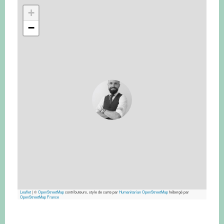
+
−
Leaflet
|
©
OpenStreetMap
contributeurs, style de carte par
Humanitarian OpenStreetMap
hébergé par
OpenStreetMap France