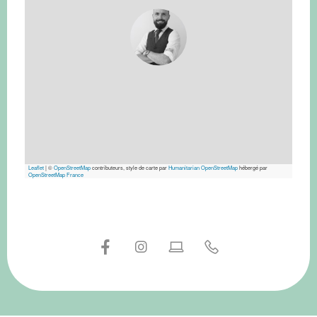
Leaflet
|
©
OpenStreetMap
contributeurs, style de carte par
Humanitarian OpenStreetMap
hébergé par
OpenStreetMap France