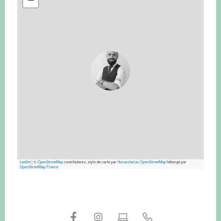
Leaflet
|
©
OpenStreetMap
contributeurs, style de carte par
Humanitarian OpenStreetMap
hébergé par
OpenStreetMap France