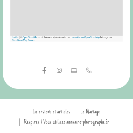
Leaflet
|
©
OpenStreetMap
contributeurs, style de carte par
Humanitarian OpenStreetMap
hébergé par
OpenStreetMap France
Interviews et articles
Le Mariage
Respirez ! Vous utilisez annuaire-photographe.fr