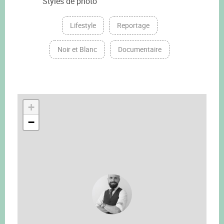
Styles de photo
Lifestyle
Reportage
Noir et Blanc
Documentaire
+
−