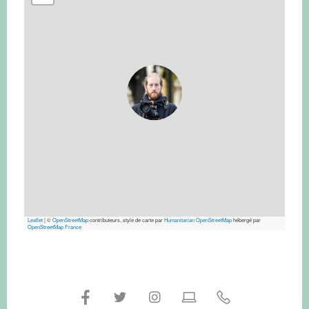
Leaflet
|
©
OpenStreetMap
contributeurs, style de carte par
Humanitarian OpenStreetMap
hébergé par
OpenStreetMap France