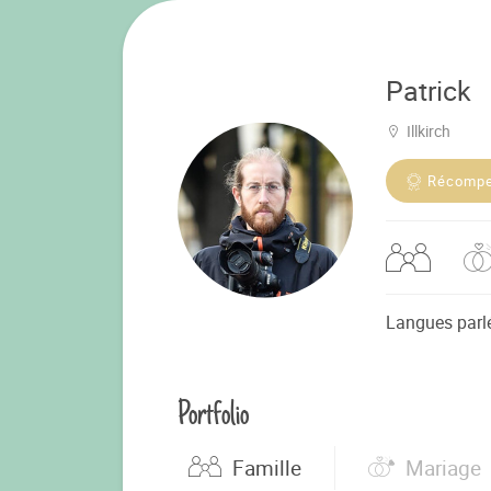
Patrick
Illkirch
Récomp
Langues parl
Portfolio
Famille
Mariage