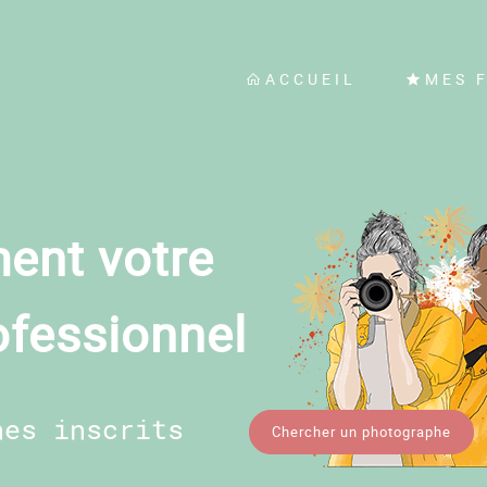
ACCUEIL
MES 
ent votre
ofessionnel
hes inscrits
Chercher un photographe