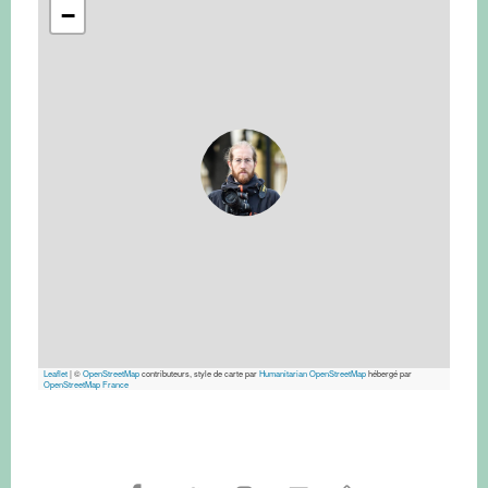
−
Leaflet
|
©
OpenStreetMap
contributeurs, style de carte par
Humanitarian OpenStreetMap
hébergé par
OpenStreetMap France