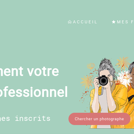
ACCUEIL
MES 
ent votre
ofessionnel
hes inscrits
Chercher un photographe