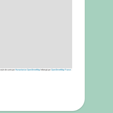
 style de carte par
Humanitarian OpenStreetMap
hébergé par
OpenStreetMap France