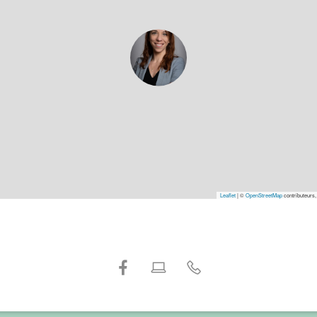
Leaflet
|
©
OpenStreetMap
contributeurs,