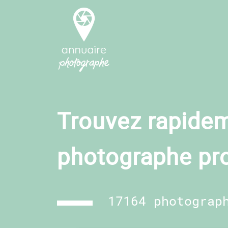
Trouvez rapidem
photographe pr
17164 photograp