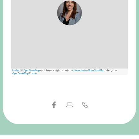
Leaflet
|
©
OpenStreetMap
contributeurs, style de carte par
Humanitarian OpenStreetMap
hébergé par
OpenStreetMap France