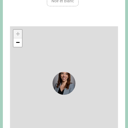
Noir et Blanc
+
−