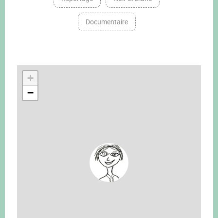
Documentaire
+
−