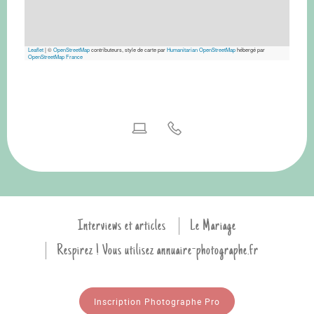
Leaflet
|
©
OpenStreetMap
contributeurs, style de carte par
Humanitarian OpenStreetMap
hébergé par
OpenStreetMap France
Interviews et articles
Le Mariage
Respirez ! Vous utilisez annuaire-photographe.fr
Inscription Photographe Pro