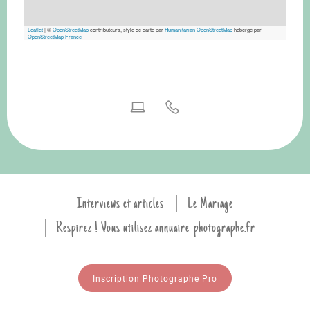
Leaflet
|
©
OpenStreetMap
contributeurs, style de carte par
Humanitarian OpenStreetMap
hébergé par
OpenStreetMap France
Interviews et articles
Le Mariage
Respirez ! Vous utilisez annuaire-photographe.fr
Inscription Photographe Pro