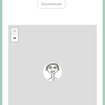
Documentaire
+
−