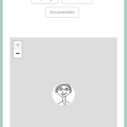
Documentaire
+
−