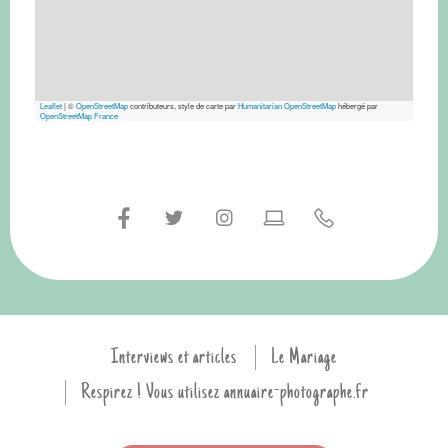
Leaflet
|
©
OpenStreetMap
contributeurs, style de carte par
Humanitarian OpenStreetMap
hébergé par
OpenStreetMap France
Interviews et articles
Le Mariage
Respirez ! Vous utilisez annuaire-photographe.fr