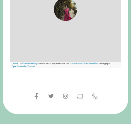
Leaflet
|
©
OpenStreetMap
contributeurs, style de carte par
Humanitarian OpenStreetMap
hébergé par
OpenStreetMap France