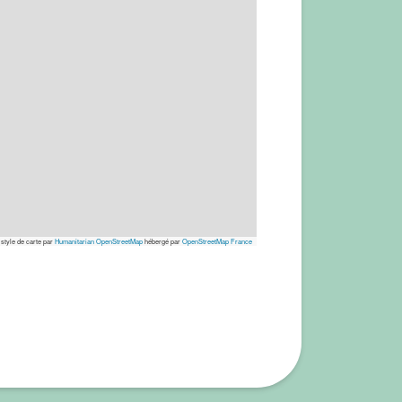
 style de carte par
Humanitarian OpenStreetMap
hébergé par
OpenStreetMap France