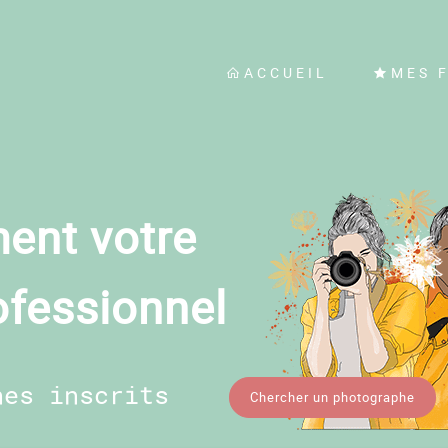
ACCUEIL
MES 
ent votre
ofessionnel
hes inscrits
Chercher un photographe