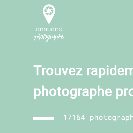
Trouvez rapidem
photographe pr
17164 photograp