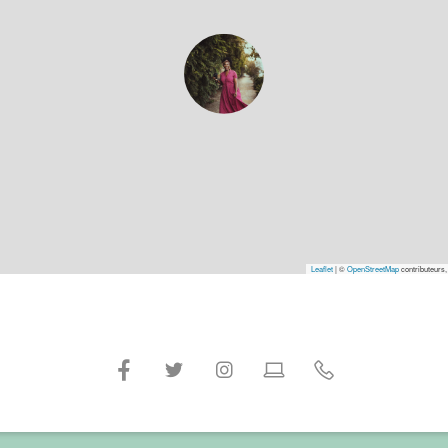
Leaflet
|
©
OpenStreetMap
contributeurs,