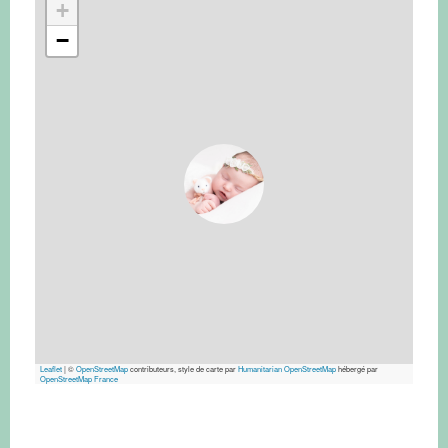
+
−
Leaflet
|
©
OpenStreetMap
contributeurs, style de carte par
Humanitarian OpenStreetMap
hébergé par
OpenStreetMap France