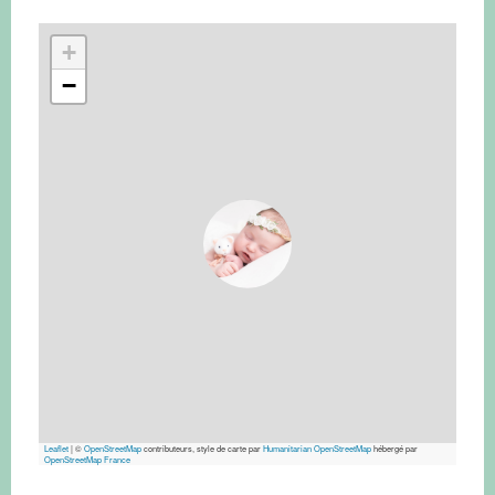
+
−
Leaflet
|
©
OpenStreetMap
contributeurs, style de carte par
Humanitarian OpenStreetMap
hébergé par
OpenStreetMap France