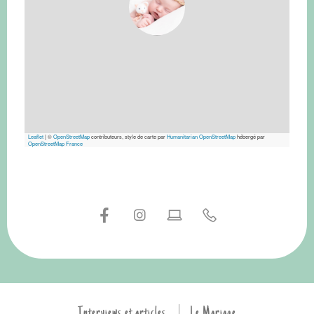
Leaflet
|
©
OpenStreetMap
contributeurs, style de carte par
Humanitarian OpenStreetMap
hébergé par
OpenStreetMap France
Interviews et articles
Le Mariage