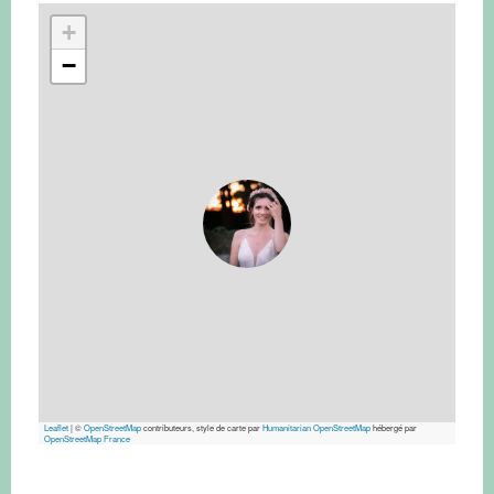
+
−
Leaflet
|
©
OpenStreetMap
contributeurs, style de carte par
Humanitarian OpenStreetMap
hébergé par
OpenStreetMap France