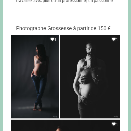
travaillez avec plus qu'un professionnel, un passionné !
Photographe Grossesse à partir de 150 €
1
1
1