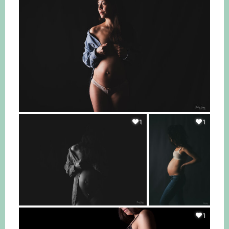
1
1
1