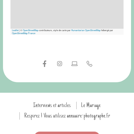
Leaflet
|
©
OpenStreetMap
contributeurs, style de carte par
Humanitarian OpenStreetMap
hébergé par
OpenStreetMap France
Interviews et articles
Le Mariage
Respirez ! Vous utilisez annuaire-photographe.fr