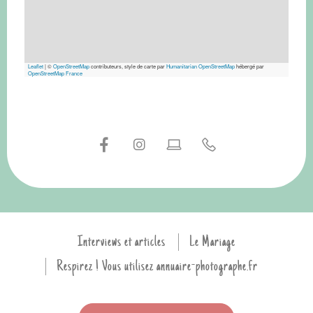
Leaflet
|
©
OpenStreetMap
contributeurs, style de carte par
Humanitarian OpenStreetMap
hébergé par
OpenStreetMap France
Interviews et articles
Le Mariage
Respirez ! Vous utilisez annuaire-photographe.fr