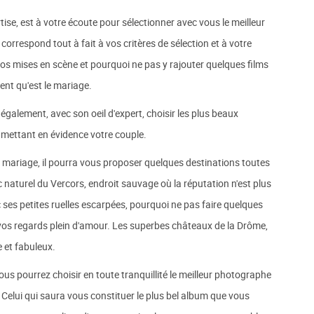
e, est à votre écoute pour sélectionner avec vous le meilleur
orrespond tout à fait à vos critères de sélection et à votre
tos mises en scène et pourquoi ne pas y rajouter quelques films
ent qu'est le mariage.
galement, avec son oeil d'expert, choisir les plus beaux
 mettant en évidence votre couple.
mariage, il pourra vous proposer quelques destinations toutes
c naturel du Vercors, endroit sauvage où la réputation n'est plus
c ses petites ruelles escarpées, pourquoi ne pas faire quelques
t vos regards plein d'amour. Les superbes châteaux de la Drôme,
e et fabuleux.
s pourrez choisir en toute tranquillité le meilleur photographe
 Celui qui saura vous constituer le plus bel album que vous