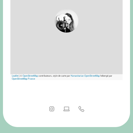
Leaflet
|
©
OpenStreetMap
contributeurs, style de carte par
Humanitarian OpenStreetMap
hébergé par
OpenStreetMap France