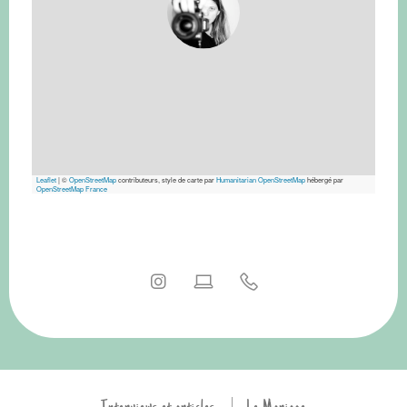
Leaflet
|
©
OpenStreetMap
contributeurs, style de carte par
Humanitarian OpenStreetMap
hébergé par
OpenStreetMap France