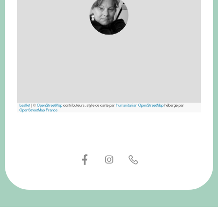
Leaflet
|
©
OpenStreetMap
contributeurs, style de carte par
Humanitarian OpenStreetMap
hébergé par
OpenStreetMap France