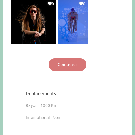
0
0
Contacter
Déplacements
Rayon : 1000 Km
International : Non