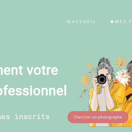
ACCUEIL
MES 
ent votre
ofessionnel
hes inscrits
Chercher un photographe