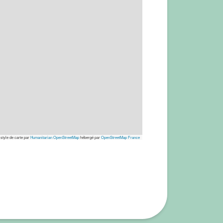
 style de carte par
Humanitarian OpenStreetMap
hébergé par
OpenStreetMap France