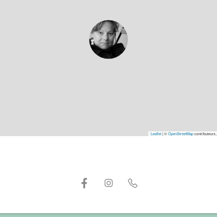
Leaflet
|
©
OpenStreetMap
contributeurs,