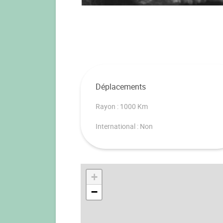
Déplacements
Rayon : 1000 Km
International : Non
+
−