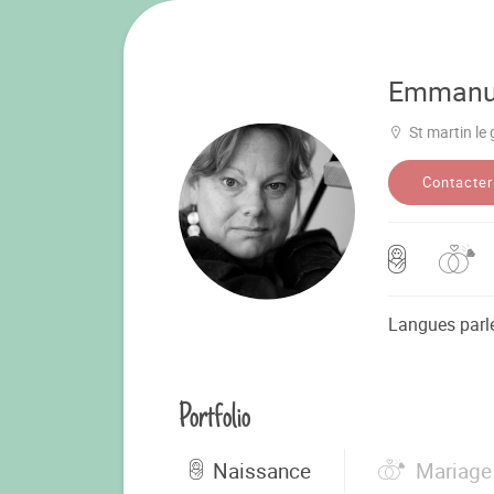
Emmanu
St martin le
Contacter
Langues parl
Portfolio
Naissance
Mariage