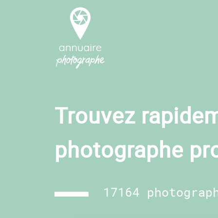
Trouvez rapidem
photographe pr
17164 photograp