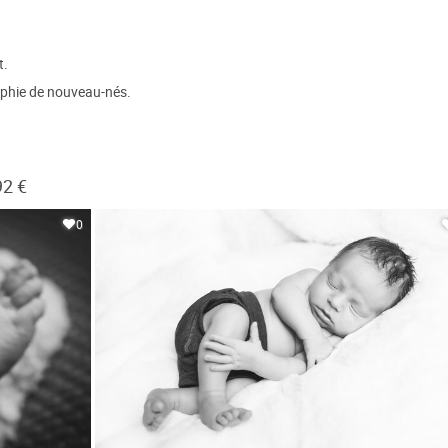
t.
raphie de nouveau-nés.
92 €
0