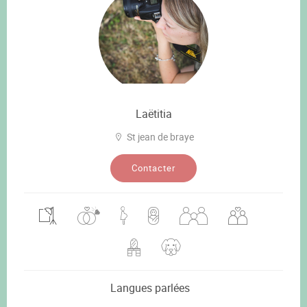
Laëtitia
St jean de braye
Contacter
Langues parlées