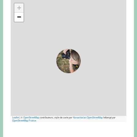
+
−
Leaflet
|
©
OpenStreetMap
contributeurs, style de carte par
Humanitarian OpenStreetMap
hébergé par
OpenStreetMap France