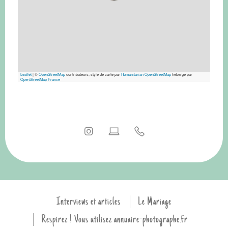
Leaflet
|
©
OpenStreetMap
contributeurs, style de carte par
Humanitarian OpenStreetMap
hébergé par
OpenStreetMap France
Interviews et articles
Le Mariage
Respirez ! Vous utilisez annuaire-photographe.fr