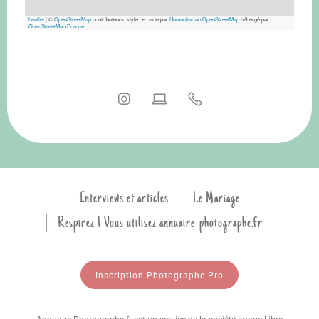
Leaflet
|
©
OpenStreetMap
contributeurs, style de carte par
Humanitarian OpenStreetMap
hébergé par
OpenStreetMap France
Interviews et articles
Le Mariage
Respirez ! Vous utilisez annuaire-photographe.fr
Inscription Photographe Pro
Annuaire-Photographe.fr est un service de la société Image-Libre