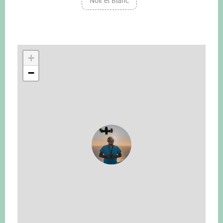
Noir et Blanc
+
−