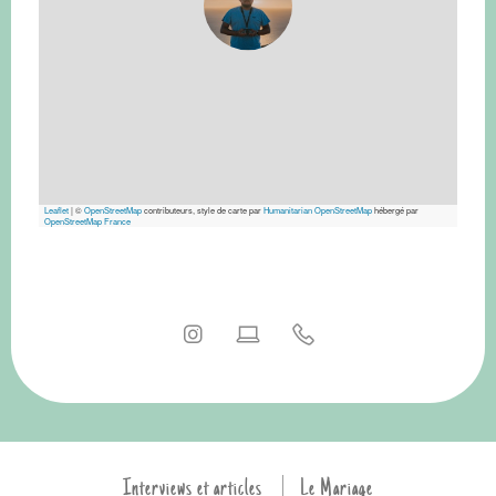
Leaflet
|
©
OpenStreetMap
contributeurs, style de carte par
Humanitarian OpenStreetMap
hébergé par
OpenStreetMap France
Interviews et articles
Le Mariage