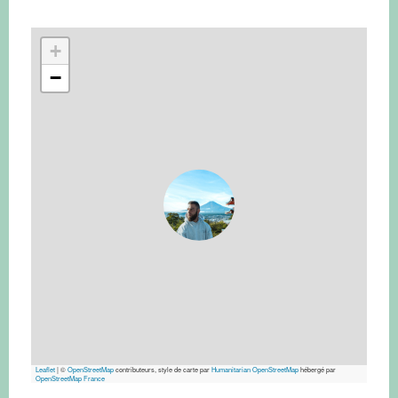
+
−
Leaflet
|
©
OpenStreetMap
contributeurs, style de carte par
Humanitarian OpenStreetMap
hébergé par
OpenStreetMap France