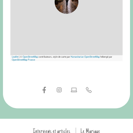
Leaflet
|
©
OpenStreetMap
contributeurs, style de carte par
Humanitarian OpenStreetMap
hébergé par
OpenStreetMap France
Interviews et articles
Le Mariage