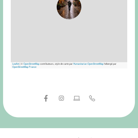
Leaflet
|
©
OpenStreetMap
contributeurs, style de carte par
Humanitarian OpenStreetMap
hébergé par
OpenStreetMap France