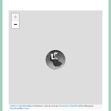
+
−
Leaflet
|
©
OpenStreetMap
contributeurs, style de carte par
Humanitarian OpenStreetMap
hébergé par
OpenStreetMap France