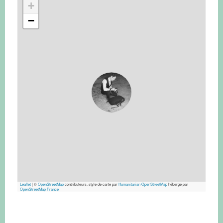
+
−
Leaflet
|
©
OpenStreetMap
contributeurs, style de carte par
Humanitarian OpenStreetMap
hébergé par
OpenStreetMap France