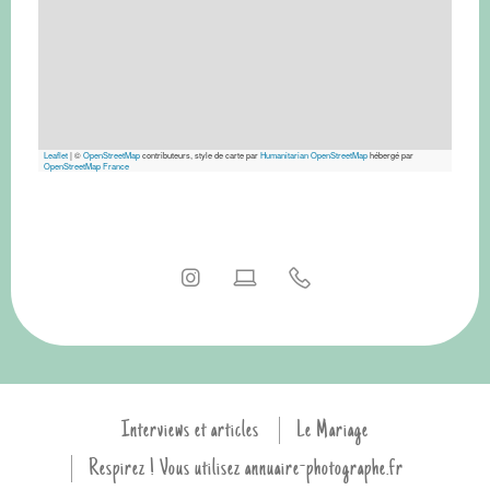
Leaflet
|
©
OpenStreetMap
contributeurs, style de carte par
Humanitarian OpenStreetMap
hébergé par
OpenStreetMap France
Interviews et articles
Le Mariage
Respirez ! Vous utilisez annuaire-photographe.fr