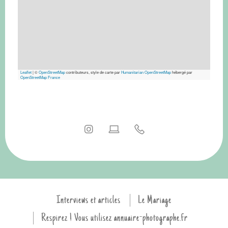
Leaflet
|
©
OpenStreetMap
contributeurs, style de carte par
Humanitarian OpenStreetMap
hébergé par
OpenStreetMap France
Interviews et articles
Le Mariage
Respirez ! Vous utilisez annuaire-photographe.fr