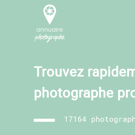
Trouvez rapidem
photographe pr
17164 photograp