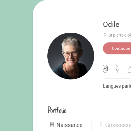
Odile
St pierre d o
Contacter
Langues parl
Portfolio
Naissance
Grossess