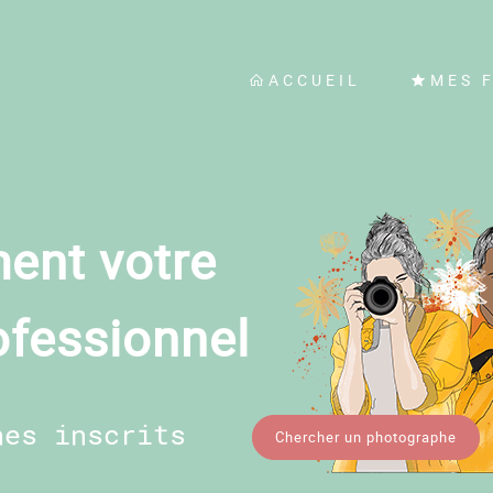
ACCUEIL
MES 
ent votre
ofessionnel
hes inscrits
Chercher un photographe