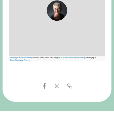
Leaflet
|
©
OpenStreetMap
contributeurs, style de carte par
Humanitarian OpenStreetMap
hébergé par
OpenStreetMap France