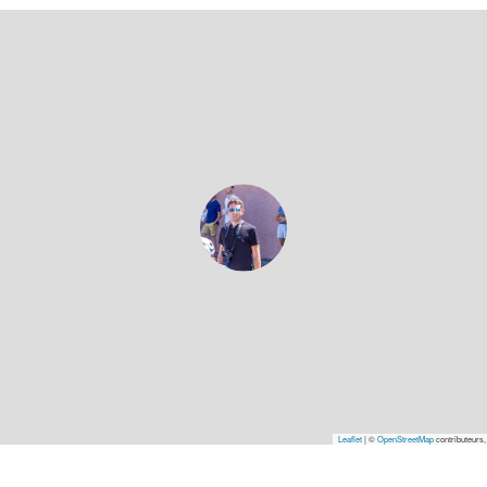
Leaflet
|
©
OpenStreetMap
contributeurs,