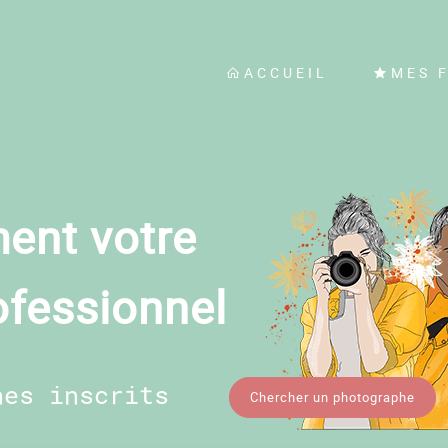
ACCUEIL
MES 
ent votre
ofessionnel
hes inscrits
Chercher un photographe