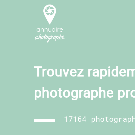
Trouvez rapidem
photographe pr
17164 photograp