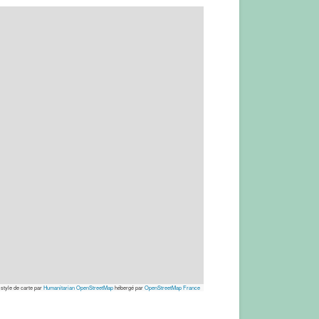
 style de carte par
Humanitarian OpenStreetMap
hébergé par
OpenStreetMap France