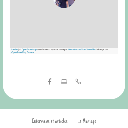
Leaflet
|
©
OpenStreetMap
contributeurs, style de carte par
Humanitarian OpenStreetMap
hébergé par
OpenStreetMap France
Interviews et articles
Le Mariage