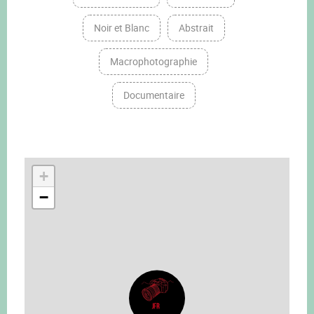
Noir et Blanc
Abstrait
Macrophotographie
Documentaire
+
−