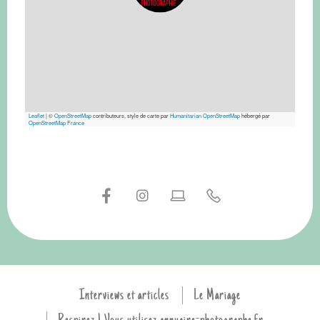
Leaflet
|
©
OpenStreetMap
contributeurs, style de carte par
Humanitarian OpenStreetMap
hébergé par
OpenStreetMap France
Interviews et articles
Le Mariage
Respirez ! Vous utilisez annuaire-photographe.fr