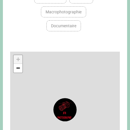
Macrophotographie
Documentaire
+
−