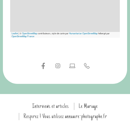
Leaflet
|
©
OpenStreetMap
contributeurs, style de carte par
Humanitarian OpenStreetMap
hébergé par
OpenStreetMap France
Interviews et articles
Le Mariage
Respirez ! Vous utilisez annuaire-photographe.fr