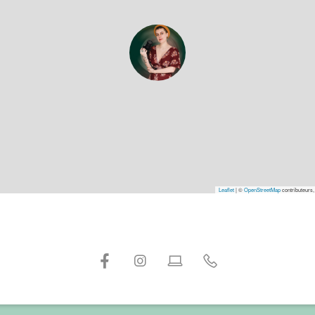
Leaflet
|
©
OpenStreetMap
contributeurs,