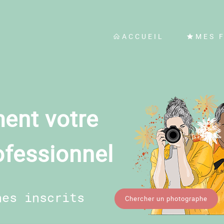
ACCUEIL
MES 
ent votre
ofessionnel
hes inscrits
Chercher un photographe