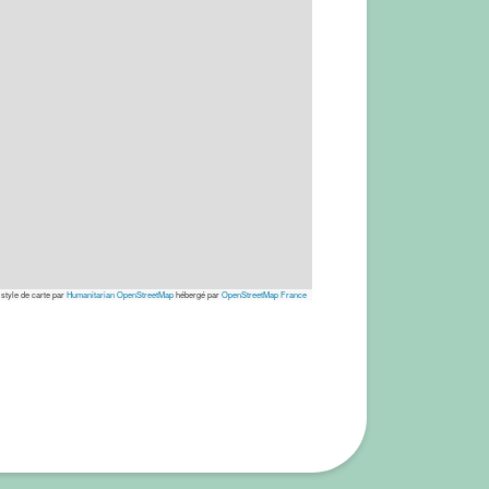
 style de carte par
Humanitarian OpenStreetMap
hébergé par
OpenStreetMap France