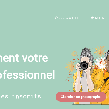
ACCUEIL
MES 
ent votre
ofessionnel
hes inscrits
Chercher un photographe