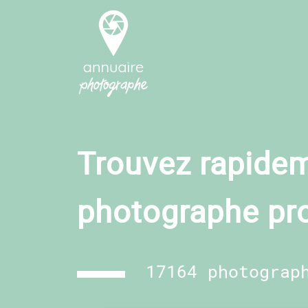
Trouvez rapidem
photographe pr
17164 photograp