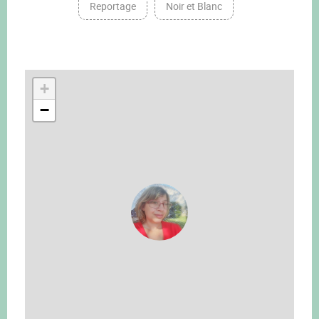
Reportage
Noir et Blanc
+
−