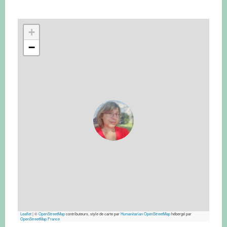
+
−
Leaflet
|
©
OpenStreetMap
contributeurs, style de carte par
Humanitarian OpenStreetMap
hébergé par
OpenStreetMap France