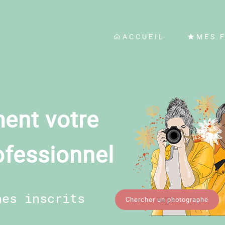
ACCUEIL
MES 
ent votre
ofessionnel
hes inscrits
Chercher un photographe