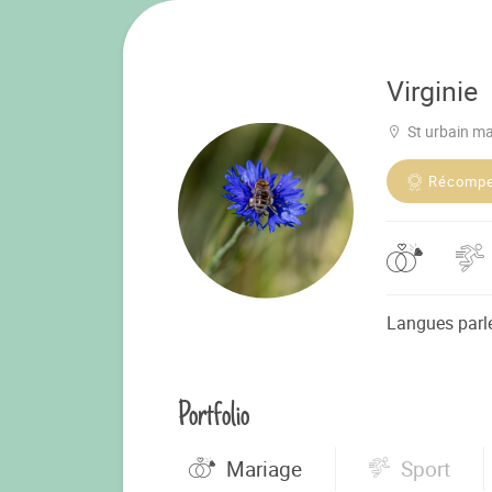
Virginie
St urbain m
Récomp
Langues parl
Portfolio
Mariage
Sport