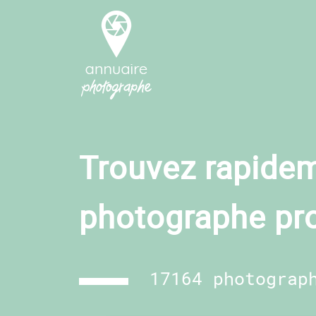
Trouvez rapidem
photographe pr
17164 photograp